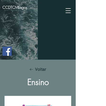
CCDTCMLagos
Voltar
Ensino