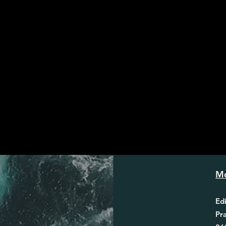
Mo
Edi
Pr