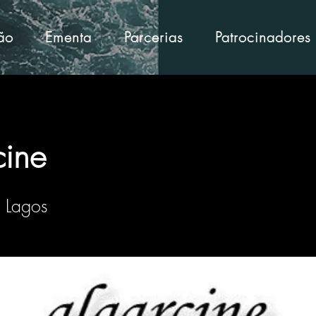
ção
Ementa
Parcerias
Patrocinadores
cine
 Lagos