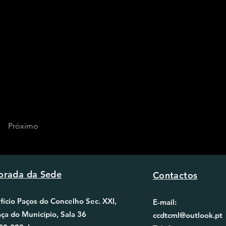
Próximo
rada da Sede
Contactos
fício Paços do Concelho Sec. XXI,
E-mail:
aça do Município, Sala 36
ccdtcml@outlook.pt