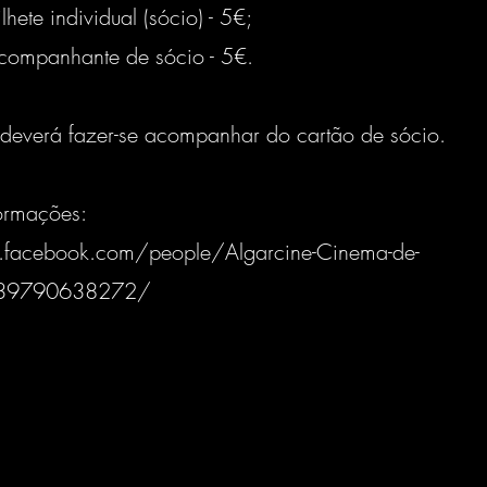
lhete individual (sócio) - 5€;
acompanhante de sócio - 5€.
deverá fazer-se acompanhar do cartão de sócio.
formações:
.facebook.com/people/Algarcine-Cinema-de-
039790638272/