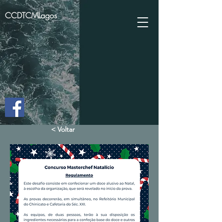
CCDTCMLagos
< Voltar