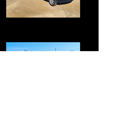
Vídeos
Morada da Sede
Edifício Paços do Concelho Sec. XXI,