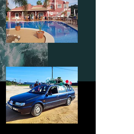
Entrega
de
Prémios
Classifica
ções