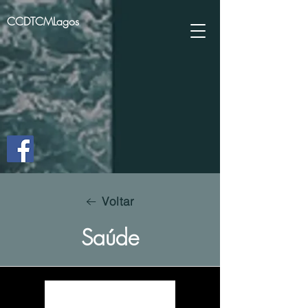
CCDTCMLagos
Voltar
Saúde